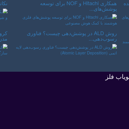
ده
همکاری Hitachi و NOF برای توسعه
نکات
پوشش‌های...
روش ALD در پوشش‌دهی چیست؟ فناوری
کروم
رسوب‌دهی...
مدرن
ویاب فلز