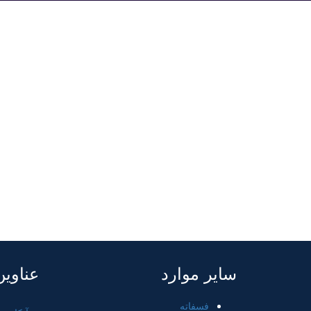
صن
سایر موارد
عناوی
فسفاته