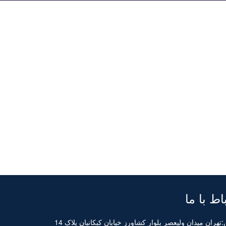
ا
اط با ما
آدرس:تهران میدان ولیعصر بلوار کشاورز خیابان کبکانیان پلاک 14